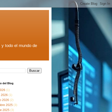
s y todo el mundo de
o del Blog
2026
(1)
 2026
(1)
ro 2026
(2)
mbre 2025
(3)
re 2025
(3)