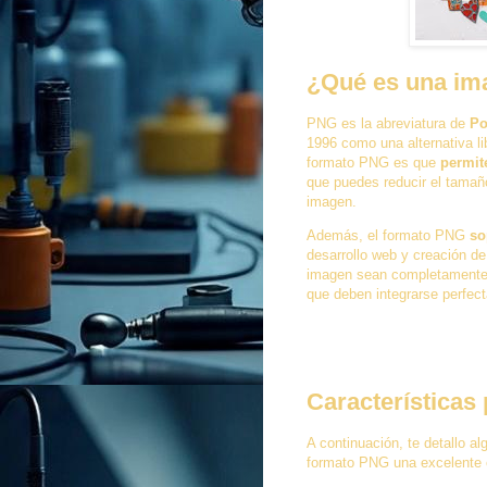
¿Qué es una i
PNG es la abreviatura de
Po
1996 como una alternativa lib
formato PNG es que
permit
que puedes reducir el tamaño 
imagen.
Además, el formato PNG
so
desarrollo web y creación de
imagen sean completamente t
que deben integrarse perfec
Características
A continuación, te detallo al
formato PNG una excelente 