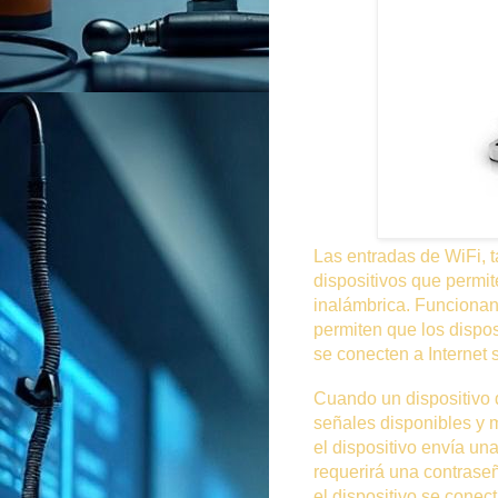
Las entradas de WiFi,
dispositivos que permit
inalámbrica. Funcionan
permiten que los dispos
se conecten a Internet 
Cuando un dispositivo 
señales disponibles y m
el dispositivo envía una
requerirá una contraseñ
el dispositivo se conec