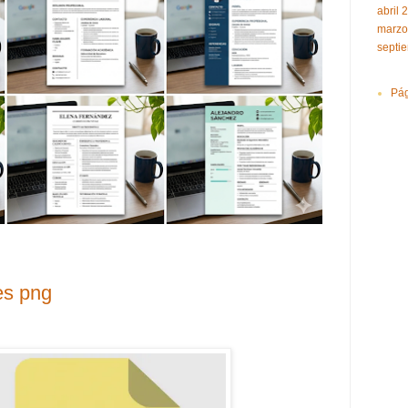
abril 
marzo
septi
Pág
es png