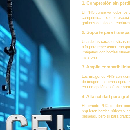
1.
Compresión sin pérd
El PNG conserva todos los d
comprimida. Esto es especial
gráficos detallados, capturas
2.
Soporte para transpa
Una de las características 
alfa para representar transpa
imágenes con bordes suaves
invisibles.
3.
Amplia compatibilida
Las imágenes PNG son compa
de imagen, sistemas operativ
en una opción confiable para
4.
Alta calidad para gráf
El formato PNG es ideal par
requieren bordes nítidos y co
pesadas, pero sí para gráfic