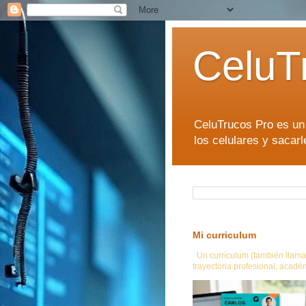
CeluT
CeluTrucos Pro es un 
los celulares y sacar
Mi curriculum
Un currículum (también llamad
trayectoria profesional, académ