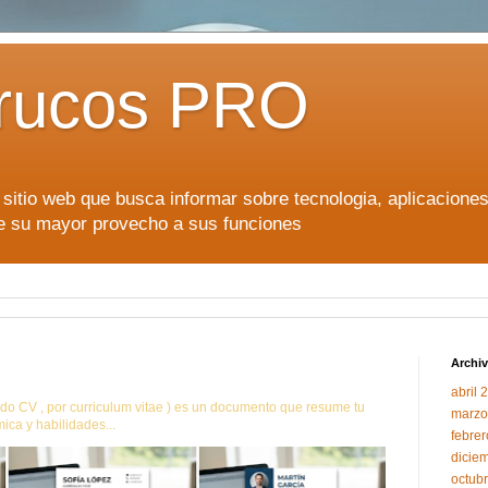
rucos PRO
sitio web que busca informar sobre tecnologia, aplicacione
le su mayor provecho a sus funciones
Archiv
abril 
o CV , por curriculum vitae ) es un documento que resume tu
marzo
ica y habilidades...
febre
dicie
octub