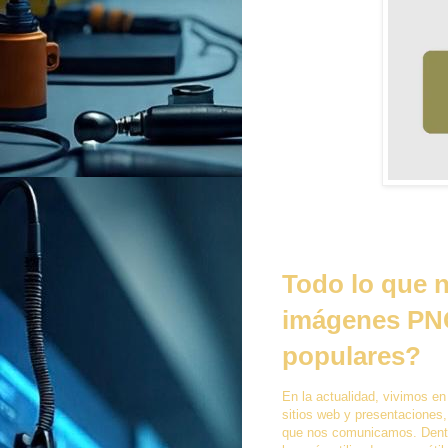
Todo lo que n
imágenes PNG
populares?
En la actualidad, vivimos e
sitios web y presentaciones
que nos comunicamos. Dentro